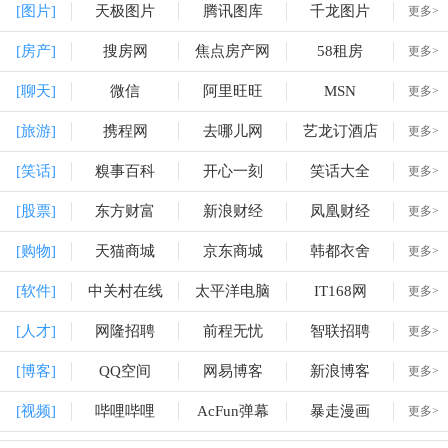
[图片]
天极图片
腾讯图库
千龙图片
更多>
[房产]
搜房网
焦点房产网
58租房
更多>
[聊天]
微信
阿里旺旺
MSN
更多>
[旅游]
携程网
去哪儿网
艺龙订酒店
更多>
[笑话]
糗事百科
开心一刻
笑话大全
更多>
[股票]
东方财富
新浪财经
凤凰财经
更多>
[购物]
天猫商城
京东商城
韩都衣舍
更多>
[软件]
中关村在线
太平洋电脑
IT168网
更多>
[人才]
网隆招聘
前程无忧
智联招聘
更多>
[博客]
QQ空间
网易博客
新浪博客
更多>
[视频]
哔哩哔哩
AcFun弹幕
暴走漫画
更多>