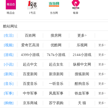
唯品会
1号店
当当网
银泰
酷站网址
[生活]
百姓网
搜房网
更多>
[视频]
爱奇艺高清
优酷网
乐视网
更多>
[游戏]
4399小游戏
7k7k小游戏
2144小游戏
更多>
[小说]
起点中文
起点女生
纵横中文网
更多>
[新闻]
百度新闻
新浪新闻
搜狐新闻
更多>
[音乐]
百度音乐
一听音乐
酷狗音乐
更多>
[军事]
中华军事
凤凰军事
铁血军事
更多>
[购物]
京东商城
苏宁易购
天 猫
更多>