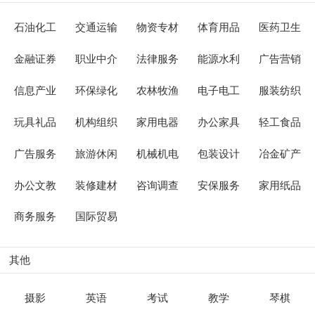
石油化工
交通运输
物资专材
体育用品
医药卫生
金融证券
职业中介
法律服务
能源水利
广告营销
信息产业
环保绿化
农林牧渔
电子电工
服装纺织
玩具礼品
机构组织
家用电器
办公家具
轻工食品
广告服务
旅游休闲
机械机电
包装设计
冶金矿产
办公文教
装修建材
咨询调查
安保服务
家用纸品
商务服务
国际贸易
其他
摄影
英语
考试
教学
琴棋