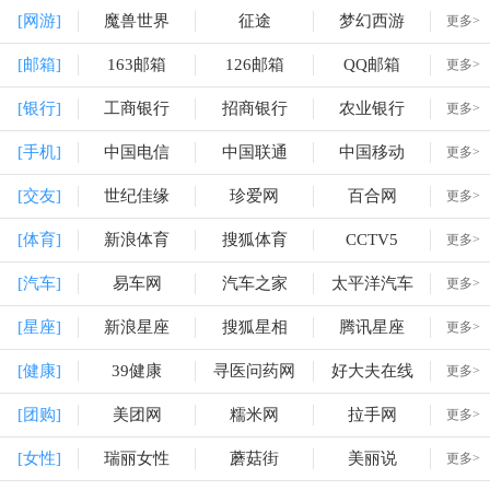
[网游]
魔兽世界
征途
梦幻西游
更多>
[邮箱]
163邮箱
126邮箱
QQ邮箱
更多>
[银行]
工商银行
招商银行
农业银行
更多>
[手机]
中国电信
中国联通
中国移动
更多>
[交友]
世纪佳缘
珍爱网
百合网
更多>
[体育]
新浪体育
搜狐体育
CCTV5
更多>
[汽车]
易车网
汽车之家
太平洋汽车
更多>
[星座]
新浪星座
搜狐星相
腾讯星座
更多>
[健康]
39健康
寻医问药网
好大夫在线
更多>
[团购]
美团网
糯米网
拉手网
更多>
[女性]
瑞丽女性
蘑菇街
美丽说
更多>