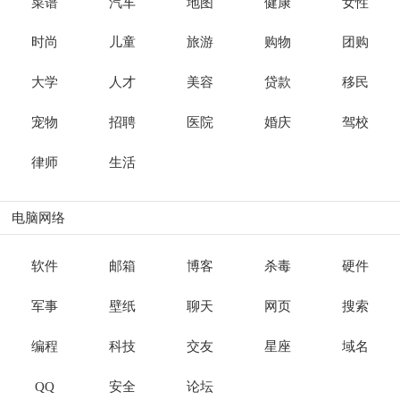
菜谱
汽车
地图
健康
女性
时尚
儿童
旅游
购物
团购
大学
人才
美容
贷款
移民
宠物
招聘
医院
婚庆
驾校
律师
生活
电脑网络
软件
邮箱
博客
杀毒
硬件
军事
壁纸
聊天
网页
搜索
编程
科技
交友
星座
域名
QQ
安全
论坛