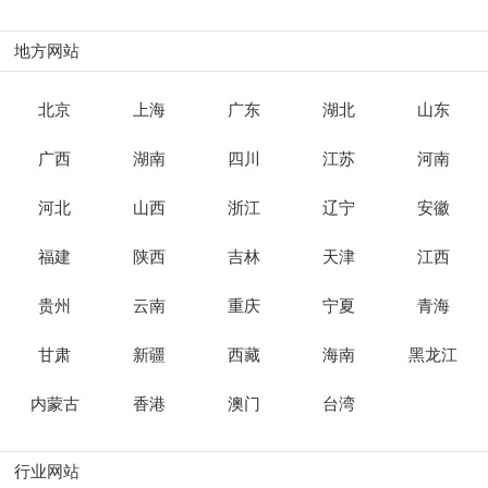
地方网站
北京
上海
广东
湖北
山东
广西
湖南
四川
江苏
河南
河北
山西
浙江
辽宁
安徽
福建
陕西
吉林
天津
江西
贵州
云南
重庆
宁夏
青海
甘肃
新疆
西藏
海南
黑龙江
内蒙古
香港
澳门
台湾
行业网站