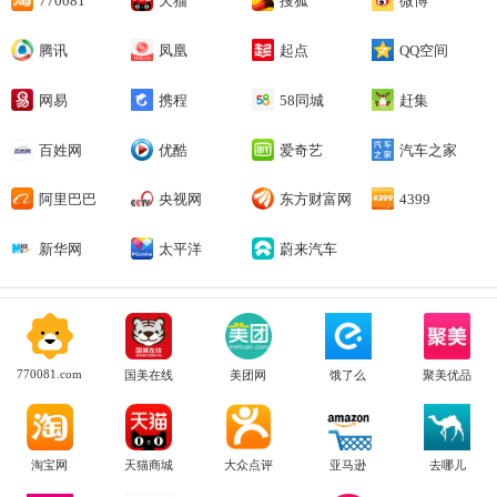
770081
天猫
搜狐
微博
腾讯
凤凰
起点
QQ空间
网易
携程
58同城
赶集
百姓网
优酷
爱奇艺
汽车之家
阿里巴巴
央视网
东方财富网
4399
新华网
太平洋
蔚来汽车
770081.com
国美在线
美团网
饿了么
聚美优品
淘宝网
天猫商城
大众点评
亚马逊
去哪儿